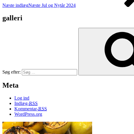
Næste indlæg
Næste
Jul og Nytår 2024
galleri
Søg efter:
Meta
Log ind
Indlæg-
RSS
Kommentar-
RSS
WordPress.org