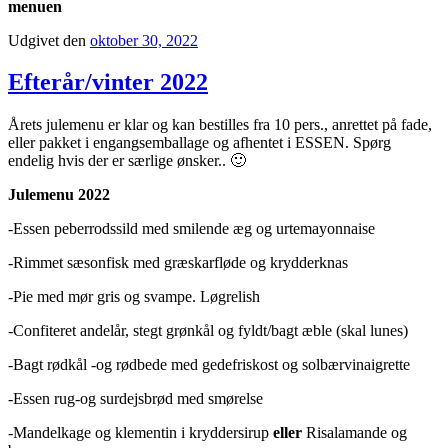
menuen
Udgivet den
oktober 30, 2022
Efterår/vinter 2022
Årets julemenu er klar og kan bestilles fra 10 pers., anrettet på fade,
eller pakket i engangsemballage og afhentet i ESSEN. Spørg
endelig hvis der er særlige ønsker.. 🙂
Julemenu 2022
-Essen peberrodssild med smilende æg og urtemayonnaise
-Rimmet sæsonfisk med græskarfløde og krydderknas
-Pie med mør gris og svampe. Løgrelish
-Confiteret andelår, stegt grønkål og fyldt/bagt æble (skal lunes)
-Bagt rødkål -og rødbede med gedefriskost og solbærvinaigrette
-Essen rug-og surdejsbrød med smørelse
-Mandelkage og klementin i kryddersirup
eller
Risalamande og