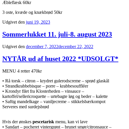
Æbleflæsk 60kr
3 oste, kvæde og knækbrød 50kr
Udgivet den
juni 19, 2023
Sommerlukket 11. juli-8. august 2023
Udgivet den
december 7, 2022
december 22, 2022
NYTÅR ud af huset 2022 *UDSOLGT*
MENU 4 retter 470kr
• Rå torsk – citron – krydret gulerodscreme – sprød glaskål
• Strandkrabbebisque – porre – krabbesouffléer
• Krondyr filet fra Klosterheden – vinsauce –
kartoffel/sellericroquette – urtebagte løg og beder – kalette
• Saftig mandelkage – vaniljecreme – stikkelsbærkompot
Serveres med surdejsbrød
Hvis der ønskes
pescetarisk
menu, kan vi lave
• Sandart – pocheret vintergrønt – brunet smør/citronsauce –