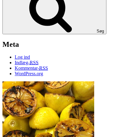
Søg
Meta
Log ind
Indlæg-
RSS
Kommentar-
RSS
WordPress.org