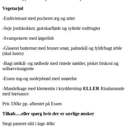
Vegetarjul
-Endivietoast med pocheret æg og urter
-Seje jordskokker, græskarfløde og syltede rodfrugter
-Svampetærte med løgrelish
-Glaseret butternut med brunet smør, palmekål og fyldt/bagt æble
(skal lunes)
-Bagt rødkål -og rødbede med ristede nødder, pisket friskost og
solbærvinaigrette
-Essen rug-og surdejsbrød med smørelse
-Mandelkage med klementin i kryddersirup
ELLER
Risalamande
med bærsauce
Pris 330kr pp. afhentet på Essen
Tilkøb….eller spørg hvis der er særlige ønsker
Stegt paneret sild i lage 40kr