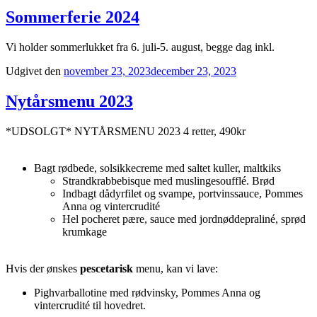
Sommerferie 2024
Vi holder sommerlukket fra 6. juli-5. august, begge dag inkl.
Udgivet den
november 23, 2023
december 23, 2023
Nytårsmenu 2023
*UDSOLGT* NYTÅRSMENU 2023 4 retter, 490kr
Bagt rødbede, solsikkecreme med saltet kuller, maltkiks
Strandkrabbebisque med muslingesoufflé. Brød
Indbagt dådyrfilet og svampe, portvinssauce, Pommes
Anna og vintercrudité
Hel pocheret pære, sauce med jordnøddepraliné, sprød
krumkage
Hvis der ønskes
pescetarisk
menu, kan vi lave:
Pighvarballotine med rødvinsky, Pommes Anna og
vintercrudité til hovedret.