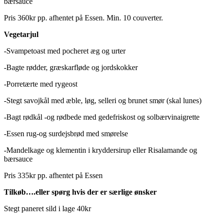
bærsauce
Pris 360kr pp. afhentet på Essen. Min. 10 couverter.
Vegetarjul
-Svampetoast med pocheret æg og urter
-Bagte rødder, græskarfløde og jordskokker
-Porretærte med rygeost
-Stegt savojkål med æble, løg, selleri og brunet smør (skal lunes)
-Bagt rødkål -og rødbede med gedefriskost og solbærvinaigrette
-Essen rug-og surdejsbrød med smørelse
-Mandelkage og klementin i kryddersirup eller Risalamande og
bærsauce
Pris 335kr pp. afhentet på Essen
Tilkøb….eller spørg hvis der er særlige ønsker
Stegt paneret sild i lage 40kr