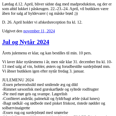
Lørdag d.12. April, bliver sidste dag med madproduktion, og der er
som altid lukket i påskeugen. 22.-23.-24. April, vil butikken være
åben for salg af hyldevarer ( og måske brød ;))
D. 26. April holder vi afskedsreception fra kl. 12.
Udgivet den
november 11, 2024
Jul og Nytår 2024
Årets julemenu er klar, og kan bestilles til min. 10 pers.
Vi laver ikke nytårsmenu i år, men står klar 31. december fra kl. 10-
13 med salg af vin, bobler, østers og forudbestilte surdejsbrød mm.
Vi åbner butikken igen efter nytår fredag 3. januar.
JULEMENU 2024
-Essen peberrodssild med smilende æg og dild
-Rimmet sæsonfisk med græskarfløde og syltede rodfrugter
-Pie med mør gris og svampe. Løgrelish
-Confiteret andelår, palmekål og fyldt/bagt æble (skal lunes)
-Bagt rødkål -og rødbede med pisket friskost, ristede nødder og
solbærvinaigrette
-Essen rug-og surdejsbrød med smørelse