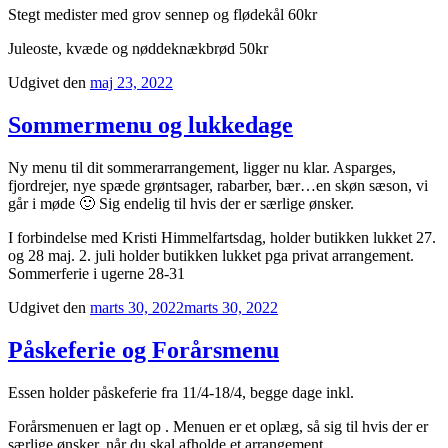
Stegt medister med grov sennep og flødekål 60kr
Juleoste, kvæde og nøddeknækbrød 50kr
Udgivet den
maj 23, 2022
Sommermenu og lukkedage
Ny menu til dit sommerarrangement, ligger nu klar. Asparges,
fjordrejer, nye spæde grøntsager, rabarber, bær…en skøn sæson, vi
går i møde 🙂 Sig endelig til hvis der er særlige ønsker.
I forbindelse med Kristi Himmelfartsdag, holder butikken lukket 27.
og 28 maj. 2. juli holder butikken lukket pga privat arrangement.
Sommerferie i ugerne 28-31
Udgivet den
marts 30, 2022
marts 30, 2022
Påskeferie og Forårsmenu
Essen holder påskeferie fra 11/4-18/4, begge dage inkl.
Forårsmenuen er lagt op . Menuen er et oplæg, så sig til hvis der er
særlige ønsker, når du skal afholde et arrangement.