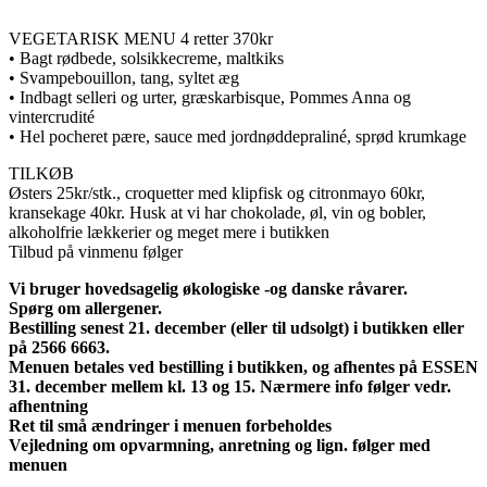
VEGETARISK MENU 4 retter 370kr
• Bagt rødbede, solsikkecreme, maltkiks
• Svampebouillon, tang, syltet æg
• Indbagt selleri og urter, græskarbisque, Pommes Anna og
vintercrudité
• Hel pocheret pære, sauce med jordnøddepraliné, sprød krumkage
TILKØB
Østers 25kr/stk., croquetter med klipfisk og citronmayo 60kr,
kransekage 40kr. Husk at vi har chokolade, øl, vin og bobler,
alkoholfrie lækkerier og meget mere i butikken
Tilbud på vinmenu følger
Vi bruger hovedsagelig økologiske -og danske råvarer.
Spørg om allergener.
Bestilling senest 21. december (eller til udsolgt) i butikken eller
på 2566 6663.
Menuen betales ved bestilling i butikken, og afhentes på ESSEN
31. december mellem kl. 13 og 15. Nærmere info følger vedr.
afhentning
Ret til små ændringer i menuen forbeholdes
Vejledning om opvarmning, anretning og lign. følger med
menuen