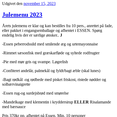
Udgivet den
november 15, 2023
Julemenu 2023
Årets julemenu er klar og kan bestilles fra 10 pers., anrettet på fade,
eller pakket i engangsemballage og afhentet i ESSEN. Spørg
endelig hvis der er særlige ønsker..
J
-Essen peberrodssild med smilende æg og urtemayonnaise
-Rimmet sæsonfisk med græskarfløde og syltede rodfrugter
-Pie med mør gris og svampe. Løgrelish
-Confiteret andelår, palmekål og fyldt/bagt æble (skal lunes)
-Bagt rødkål -og rødbede med pisket friskost, ristede nødder og
solbærvinaigrette
-Essen rug-og surdejsbrød med smørelse
-Mandelkage med klementin i kryddersirup
ELLER
Risalamande
med bærsauce
Pris 370kr pp. afhentet på Essen. Min. 10 personer