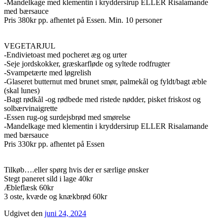
-Mandelkage med klementin i kryddersirup ELLER Risalamande
med bærsauce
Pris 380kr pp. afhentet på Essen. Min. 10 personer
VEGETARJUL
-Endivietoast med pocheret æg og urter
-Seje jordskokker, græskarfløde og syltede rodfrugter
-Svampetærte med løgrelish
-Glaseret butternut med brunet smør, palmekål og fyldt/bagt æble
(skal lunes)
-Bagt rødkål -og rødbede med ristede nødder, pisket friskost og
solbærvinaigrette
-Essen rug-og surdejsbrød med smørelse
-Mandelkage med klementin i kryddersirup ELLER Risalamande
med bærsauce
Pris 330kr pp. afhentet på Essen
Tilkøb….eller spørg hvis der er særlige ønsker
Stegt paneret sild i lage 40kr
Æbleflæsk 60kr
3 oste, kvæde og knækbrød 60kr
Udgivet den
juni 24, 2024