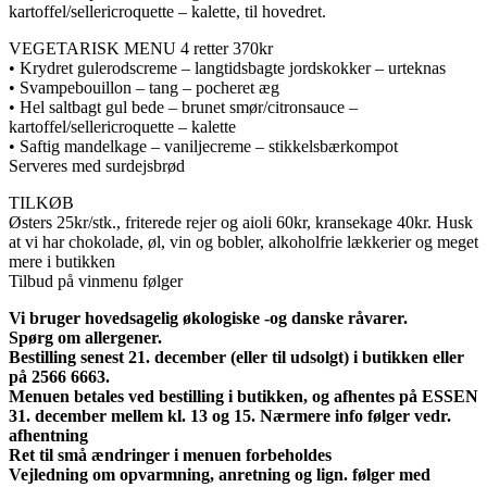
kartoffel/sellericroquette – kalette, til hovedret.
VEGETARISK MENU 4 retter 370kr
• Krydret gulerodscreme – langtidsbagte jordskokker – urteknas
• Svampebouillon – tang – pocheret æg
• Hel saltbagt gul bede – brunet smør/citronsauce –
kartoffel/sellericroquette – kalette
• Saftig mandelkage – vaniljecreme – stikkelsbærkompot
Serveres med surdejsbrød
TILKØB
Østers 25kr/stk., friterede rejer og aioli 60kr, kransekage 40kr. Husk
at vi har chokolade, øl, vin og bobler, alkoholfrie lækkerier og meget
mere i butikken
Tilbud på vinmenu følger
Vi bruger hovedsagelig økologiske -og danske råvarer.
Spørg om allergener.
Bestilling senest 21. december (eller til udsolgt) i butikken eller
på 2566 6663.
Menuen betales ved bestilling i butikken, og afhentes på ESSEN
31. december mellem kl. 13 og 15. Nærmere info følger vedr.
afhentning
Ret til små ændringer i menuen forbeholdes
Vejledning om opvarmning, anretning og lign. følger med