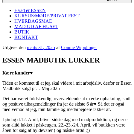
Hvad er ESSEN
KURSUS/MØDE/PRIVAT FEST
HVERDAGSMAD
MAD UD AF HUSET
BUTIK
KONTAKT
Udgivet den
marts 31, 2025
af
Connie Wipplinger
ESSEN MADBUTIK LUKKER
Kære kunder♥️
Tiden er kommet til at jeg skal videre i mit arbejdsliv, derfor er Essen
Madbutik solgt pr.1. Maj 2025
Det har været fuldstændig overvældende at mærke opbakning, smil
og positive tilbagemeldinger fra jer de sidste 6 år♥️ Så det er også
med vemod at jeg, min familie og medarbejdere takker af.
Lørdag d.12. April, bliver sidste dag med madproduktion, og der er
som altid lukket i påskeugen. 22.-23.-24. April, vil butikken være
åben for salg af hyldevarer ( og måske brød ;))